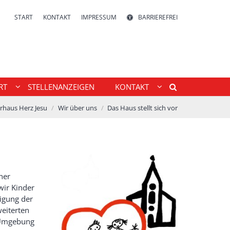
START
KONTAKT
IMPRESSUM
BARRIEREFREI
RT
STELLENANZEIGEN
KONTAKT
rhaus Herz Jesu
Wir über uns
Das Haus stellt sich vor
ner
wir Kinder
igung der
eiterten
e Umgebung