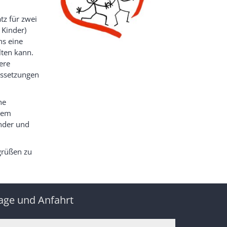
tz für zwei
 Kinder)
ns eine
lten kann.
ere
ussetzungen
he
dem
inder und
grüßen zu
age und Anfahrt